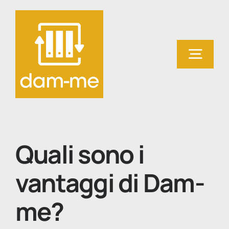
Salta
al
contenuto
Togg
Navig
Home
Cosa fa Dam-me
Quali sono i
vantaggi di Dam-
Prova Dam-me
con InDesign!
me?
Contatti