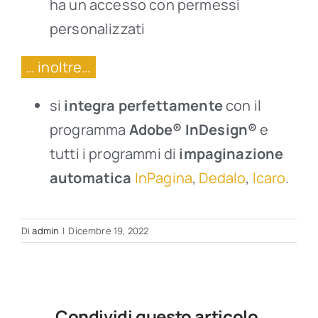
ha un accesso con permessi
personalizzati
… inoltre…
si
integra perfettamente
con il
programma
Adobe® InDesign®
e
tutti i programmi di
impaginazione
automatica
InPagina
,
Dedalo
,
Icaro
.
Di
admin
|
Dicembre 19, 2022
Condividi questo articolo,