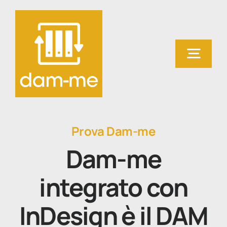
Salta
al
contenuto
Togg
Navig
Home
Prova Dam-me
Cosa fa Dam-me
Dam-me
Prova Dam-me
integrato con
con InDesign!
InDesign è il DAM
Contatti