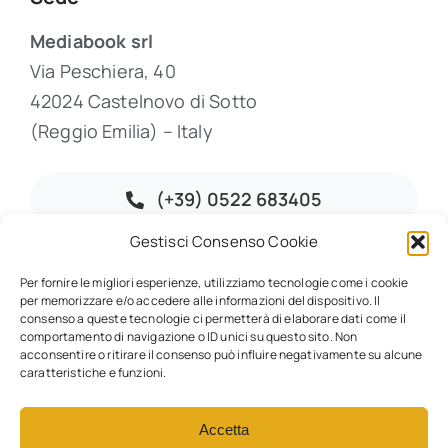
Mediabook srl
Via Peschiera, 40
42024 Castelnovo di Sotto
(Reggio Emilia) – Italy
(+39) 0522 683405
Gestisci Consenso Cookie
info@mediabook.net
Per fornire le migliori esperienze, utilizziamo tecnologie come i cookie
per memorizzare e/o accedere alle informazioni del dispositivo. Il
consenso a queste tecnologie ci permetterà di elaborare dati come il
comportamento di navigazione o ID unici su questo sito. Non
acconsentire o ritirare il consenso può influire negativamente su alcune
© 2026 • Dam-me • All rights reserved • Powered by
Mediabook.net
•
caratteristiche e funzioni.
P.IVA 01967450352
Accetta