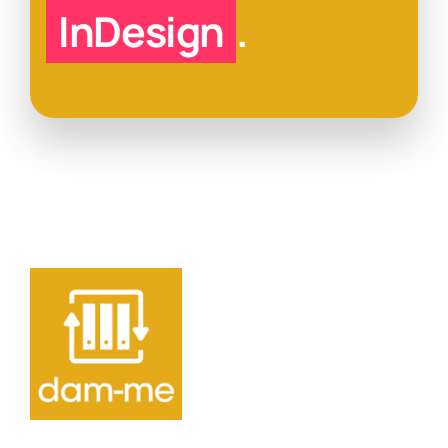
InDesign
.